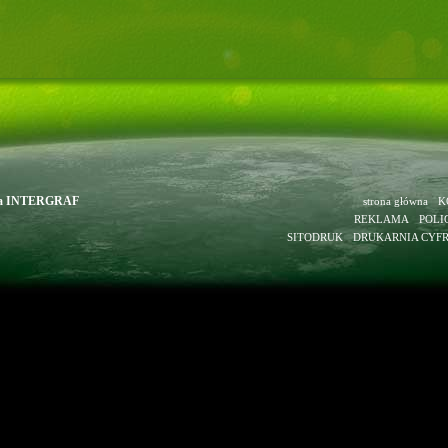
owa INTERGRAF
strona główna
K
REKLAMA
POLI
SITODRUK
DRUKARNIA CYF