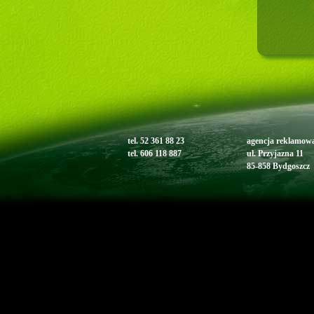
tel. 52 361 88 23
agencja reklam
tel. 606 118 887
ul. Przyjazna 11
85-858 Bydgoszcz