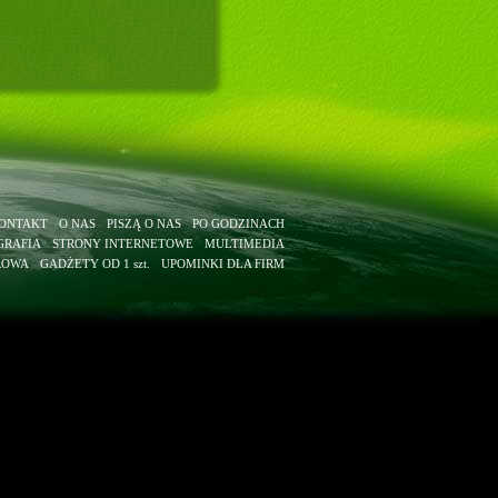
ONTAKT
O NAS
PISZĄ O NAS
PO GODZINACH
GRAFIA
STRONY INTERNETOWE
MULTIMEDIA
ROWA
GADŻETY OD 1 szt.
UPOMINKI DLA FIRM