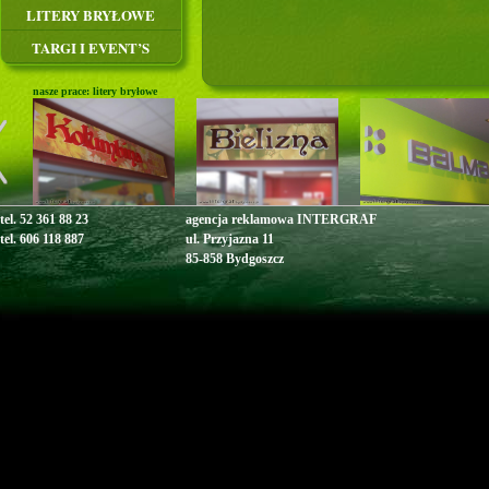
LITERY BRYŁOWE
TARGI I EVENT’S
nasze prace: litery bryłowe
tel. 52 361 88 23
agencja reklamowa INTERGRAF
tel. 606 118 887
ul. Przyjazna 11
85-858 Bydgoszcz