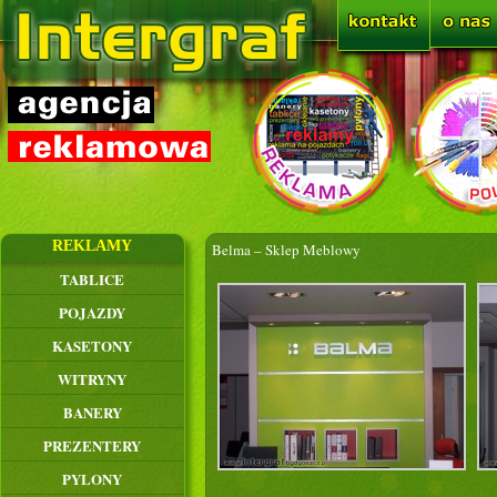
REKLAMY
Belma – Sklep Meblowy
TABLICE
POJAZDY
KASETONY
WITRYNY
BANERY
PREZENTERY
PYLONY